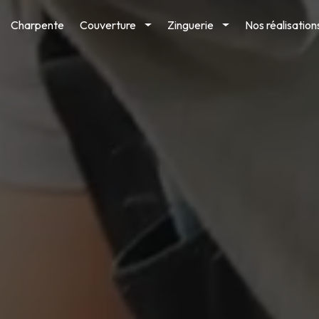
Charpente
Couverture
Zinguerie
Nos réalisation
Toggle
Toggle