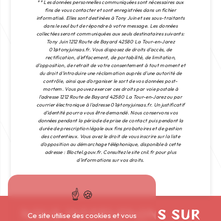
** Les données personnelles communiquées sont nécessaires aux
fins de vous contacter et sont enregistrées dans un fichier
informatisé. Elles sont destinées à Tony Juin et ses sous-traitants
dans le seul but de répondre à votre message. Les données
collectées seront communiquées aux seuls destinataires suivants:
Tony Juin 1212 Route de Bayard 42580 La Tour-en-Jarez
01@tonyjuinsas.fr. Vous disposez de droits d’accès, de
rectification, d’effacement, de portabilité, de limitation,
d’opposition, de retrait de votre consentement à tout moment et
du droit d’introduire une réclamation auprès d’une autorité de
contrôle, ainsi que d’organiser le sort de vos données post-
mortem. Vous pouvez exercer ces droits par voie postale à
l'adresse 1212 Route de Bayard 42580 La Tour-en-Jarez ou par
courrier électronique à l'adresse 01@tonyjuinsas.fr. Un justificatif
d'identité pourra vous être demandé. Nous conservons vos
données pendant la période de prise de contact puis pendant la
durée de prescription légale aux fins probatoires et de gestion
des contentieux. Vous avez le droit de vous inscrire sur la liste
d'opposition au démarchage téléphonique, disponible à cette
adresse :
Bloctel.gouv.fr
. Consultez le site cnil.fr pour plus
d’informations sur vos droits.
NOUS INTERVENONS SUR
Ce site utilise des cookies et vous