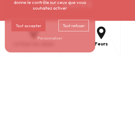
CES VILLES
donne le contrôle sur ceux que vous
souhaitez activer
Tout accepter
Tout refuser
Personnaliser
La Tour-en-Jarez
Feurs
Villars
Firminy
Sorbiers
Montbrison