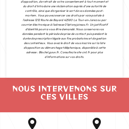
d’opposition, de retrait de votre consentement à tout moment et
du droit d’introduire une réclamation auprès d’une autorité de
contrôle, ainsi que d’organiser le sort de vos données post-
mortem. Vous pouvez exercer ces droits par voie postale à
l'adresse 1212 Route de Bayard 42580 La Tour-en-Jarez ou par
courrier électronique à l'adresse 01@tonyjuinsas.fr. Un justificatif
d'identité pourra vous être demandé. Nous conservons vos
données pendant la période de prise de contact puis pendant la
durée de prescription légale aux fins probatoires et de gestion
des contentieux. Vous avez le droit de vous inscrire sur la liste
d'opposition au démarchage téléphonique, disponible à cette
adresse :
Bloctel.gouv.fr
. Consultez le site cnil.fr pour plus
d’informations sur vos droits.
NOUS INTERVENONS SUR
CES VILLES