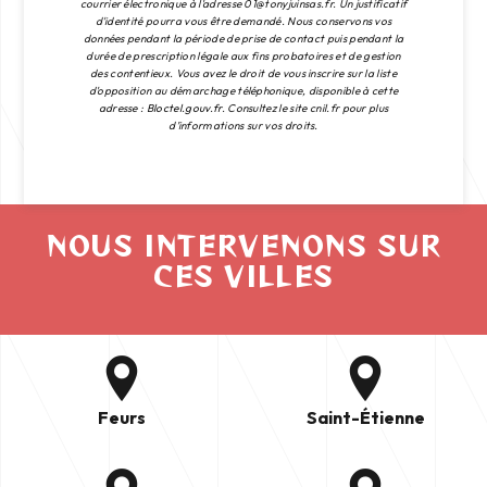
courrier électronique à l'adresse 01@tonyjuinsas.fr. Un justificatif
d'identité pourra vous être demandé. Nous conservons vos
données pendant la période de prise de contact puis pendant la
durée de prescription légale aux fins probatoires et de gestion
des contentieux. Vous avez le droit de vous inscrire sur la liste
d'opposition au démarchage téléphonique, disponible à cette
adresse :
Bloctel.gouv.fr
. Consultez le site cnil.fr pour plus
d’informations sur vos droits.
NOUS INTERVENONS SUR
CES VILLES
Feurs
Saint-Étienne