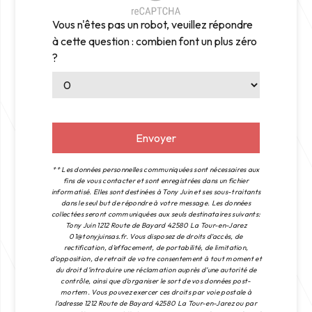
Vous n'êtes pas un robot, veuillez répondre
à cette question : combien font un plus zéro
?
Envoyer
** Les données personnelles communiquées sont nécessaires aux
fins de vous contacter et sont enregistrées dans un fichier
informatisé. Elles sont destinées à Tony Juin et ses sous-traitants
dans le seul but de répondre à votre message. Les données
collectées seront communiquées aux seuls destinataires suivants:
Tony Juin 1212 Route de Bayard 42580 La Tour-en-Jarez
01@tonyjuinsas.fr. Vous disposez de droits d’accès, de
rectification, d’effacement, de portabilité, de limitation,
d’opposition, de retrait de votre consentement à tout moment et
du droit d’introduire une réclamation auprès d’une autorité de
contrôle, ainsi que d’organiser le sort de vos données post-
mortem. Vous pouvez exercer ces droits par voie postale à
l'adresse 1212 Route de Bayard 42580 La Tour-en-Jarez ou par