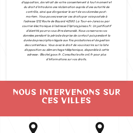
d’opposition, de retrait de votre consentement à tout moment et
du droit d’introduire une réclamation auprès d’une autorité de
contrôle, ainsi que d’organiser le sort de vos données post-
mortem. Vous pouvez exercer ces droits par voie postale à
l'adresse 1212 Route de Bayard 42580 La Tour-en-Jarez ou par
courrier électronique à l'adresse 01@tonyjuinsas.fr. Un justificatif
d'identité pourra vous être demandé. Nous conservons vos
données pendant la période de prise de contact puis pendant la
durée de prescription légale aux fins probatoires et de gestion
des contentieux. Vous avez le droit de vous inscrire sur la liste
d'opposition au démarchage téléphonique, disponible à cette
adresse :
Bloctel.gouv.fr
. Consultez le site cnil.fr pour plus
d’informations sur vos droits.
NOUS INTERVENONS SUR
CES VILLES