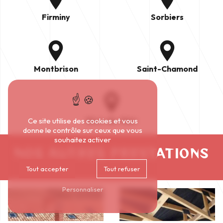
Firminy
Sorbiers
Montbrison
Saint-Chamond
Rive-de-Gier
Ce site utilise des cookies et vous
donne le contrôle sur ceux que vous
souhaitez activer
NOS AUTRES PRESTATIONS
Tout accepter
Tout refuser
Personnaliser