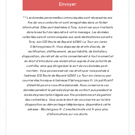
Envoyer
** Les données personnelles communiquées sont nécessaires aux
fins de vous contacter et sont enregistrées dans un fichier
informatisé. Elles sont destinées à Tony Juin et ses sous-traitants
dans le seul but de répondre à votre message. Les données
collectées seront communiquées aux seuls destinataires suivants:
Tony Juin 1212 Route de Bayard 42580 La Tour-en-Jarez
01@tonyjuinsas.fr. Vous disposez de droits d’accès, de
rectification, d’effacement, de portabilité, de limitation,
d’opposition, de retrait de votre consentement à tout moment et
du droit d’introduire une réclamation auprès d’une autorité de
contrôle, ainsi que d’organiser le sort de vos données post-
mortem. Vous pouvez exercer ces droits par voie postale à
l'adresse 1212 Route de Bayard 42580 La Tour-en-Jarez ou par
courrier électronique à l'adresse 01@tonyjuinsas.fr. Un justificatif
d'identité pourra vous être demandé. Nous conservons vos
données pendant la période de prise de contact puis pendant la
durée de prescription légale aux fins probatoires et de gestion
des contentieux. Vous avez le droit de vous inscrire sur la liste
d'opposition au démarchage téléphonique, disponible à cette
adresse :
Bloctel.gouv.fr
. Consultez le site cnil.fr pour plus
d’informations sur vos droits.